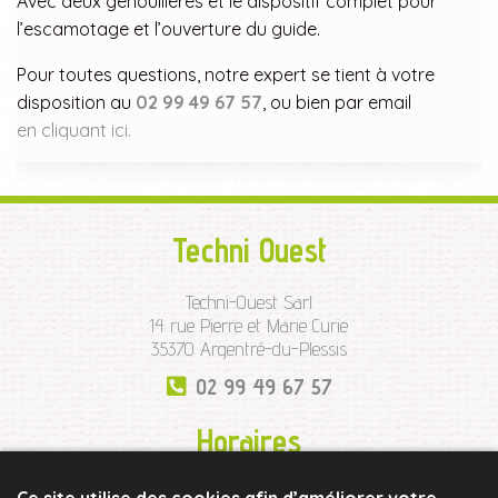
Avec deux genouillères et le dispositif complet pour
l’escamotage et l’ouverture du guide.
Pour toutes questions, notre expert se tient à votre
disposition au
02 99 49 67 57
, ou bien par email
en cliquant ici.
Techni Ouest
Techni-Ouest Sarl
14 rue Pierre et Marie Curie
35370 Argentré-du-Plessis
02 99 49 67 57
Horaires
Lundi à Jeudi
sur RDV et de 17h à 19h30