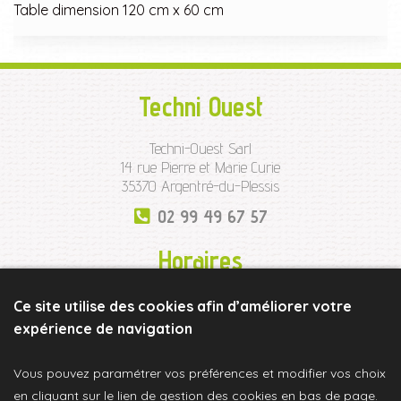
Table dimension 120 cm x 60 cm
Techni Ouest
Techni-Ouest Sarl
14 rue Pierre et Marie Curie
35370 Argentré-du-Plessis
02 99 49 67 57
Horaires
Lundi à Jeudi
sur RDV et de 17h à 19h30
Ce site utilise des cookies afin d’améliorer votre
Vendredi de
9h à 12h30 et de 13h30 à 19h
expérience de navigation
Samedi de
10h à 13h et de 14h à 16h30
Vous pouvez paramétrer vos préférences et modifier vos choix
en cliquant sur le lien de gestion des cookies en bas de page.