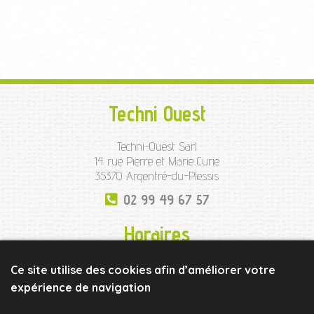
Techni Ouest
Techni-Ouest Sarl
14 rue Pierre et Marie Curie
35370 Argentré-du-Plessis
02 99 49 67 57
Horaires
Lundi à Jeudi
sur RDV et de 17h à 19h30
Ce site utilise des cookies afin d’améliorer votre
Vendredi de
9h à 12h30 et de 13h30 à 19h
expérience de navigation
Samedi de
10h à 13h et de 14h à 16h30